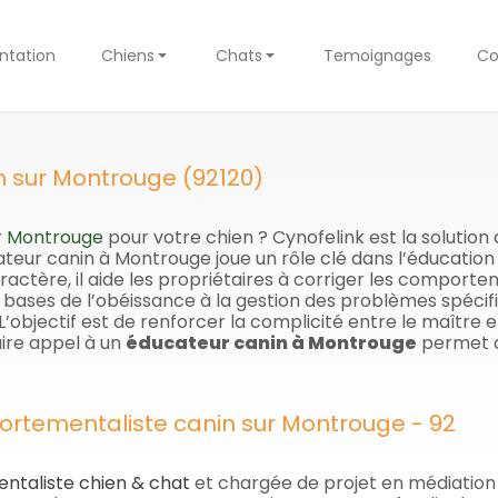
ntation
Chiens
Chats
Temoignages
Co
n sur Montrouge (92120)
r Montrouge
pour votre chien ? Cynofelink est la solut
teur canin à Montrouge joue un rôle clé dans l’éducation 
ctère, il aide les propriétaires à corriger les comportem
bases de l’obéissance à la gestion des problèmes spécifiq
bjectif est de renforcer la complicité entre le maître e
ire appel à un
éducateur canin à Montrouge
permet d
ortementaliste canin sur Montrouge - 92
taliste chien & chat
et chargée de projet en médiation p