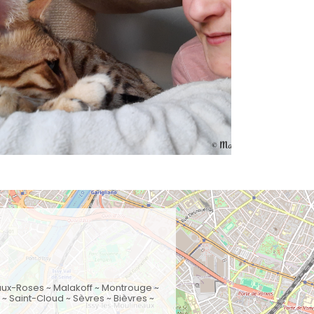
aux-Roses
~
Malakoff
~
Montrouge
~
~ Saint-Cloud ~ Sèvres ~ Bièvres ~