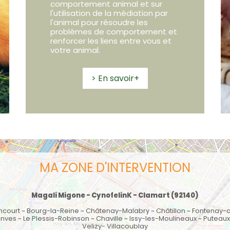
comportement animal et sur
l'utilisation de la médiation par
l'animal pour résoudre les
problèmes de comportement et
renforcer les liens entre vous et
votre animal.
> En savoir+
MA ZONE D'INTERVENTION
Magali Migone - CynofelinK -
Clamart
(92140)
ncourt
~ Bourg-la-Reine ~ Châtenay-Malabry ~
Châtillon
~
Fontenay-
nves
~
Le Plessis-Robinson
~
Chaville
~ Issy-les-Moulineaux ~
Puteaux
Velizy- Villacoublay