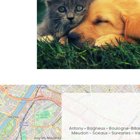
Antony
~
Bagneux
~
Boulogne-Billa
Meudon
~
Sceaux
~
Suresnes
~
Va