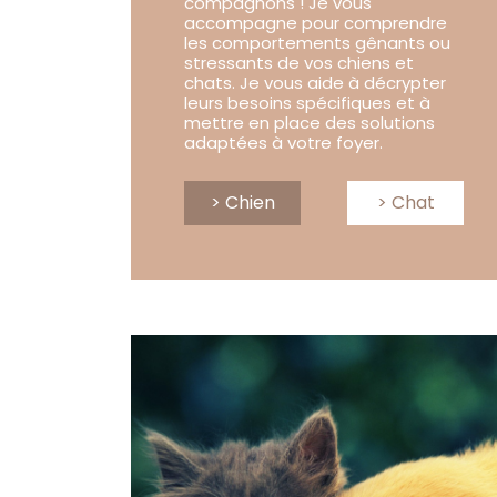
compagnons ! Je vous
accompagne pour comprendre
les comportements gênants ou
stressants de vos chiens et
chats. Je vous aide à décrypter
leurs besoins spécifiques et à
mettre en place des solutions
adaptées à votre foyer.
> Chien
> Chat