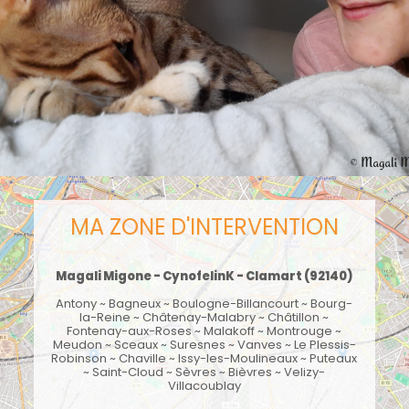
MA ZONE D'INTERVENTION
Magali Migone - CynofelinK -
Clamart
(92140)
Antony
~
Bagneux
~
Boulogne-Billancourt
~ Bourg-
la-Reine ~ Châtenay-Malabry ~
Châtillon
~
Fontenay-aux-Roses
~
Malakoff
~
Montrouge
~
Meudon
~
Sceaux
~
Suresnes
~
Vanves
~
Le Plessis-
Robinson
~
Chaville
~ Issy-les-Moulineaux ~
Puteaux
~ Saint-Cloud ~ Sèvres ~ Bièvres ~ Velizy-
Villacoublay